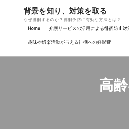
Skip to content
背景を知り、対策を取る
なぜ徘徊するのか？徘徊予防に有効な方法とは？
Home
介護サービスの活用による徘徊防止対
趣味や娯楽活動が与える徘徊への好影響
高齢