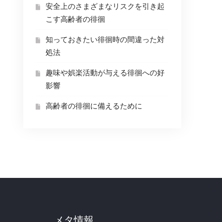
安全上のさまざまなリスクを引き起
こす高齢者の徘徊
知っておきたい徘徊時の間違った対
処法
趣味や娯楽活動が与える徘徊への好
影響
高齢者の徘徊に備えるために
メタ情報