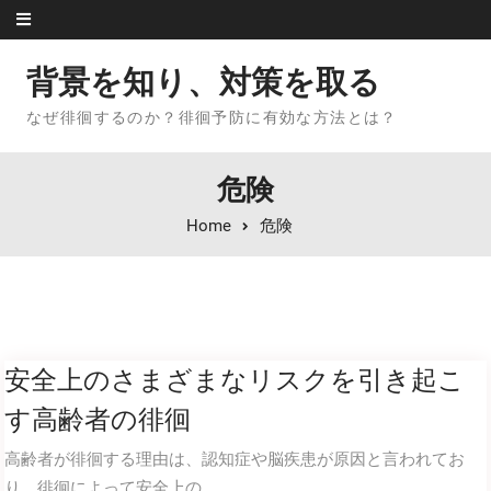
Skip to content
背景を知り、対策を取る
なぜ徘徊するのか？徘徊予防に有効な方法とは？
危険
Home
危険
安全上のさまざまなリスクを引き起こ
す高齢者の徘徊
高齢者が徘徊する理由は、認知症や脳疾患が原因と言われてお
り、徘徊によって安全上の