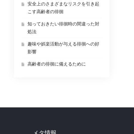
安全上のさまざまなリスクを引き起
こす高齢者の徘徊
知っておきたい徘徊時の間違った対
処法
趣味や娯楽活動が与える徘徊への好
影響
高齢者の徘徊に備えるために
メタ情報