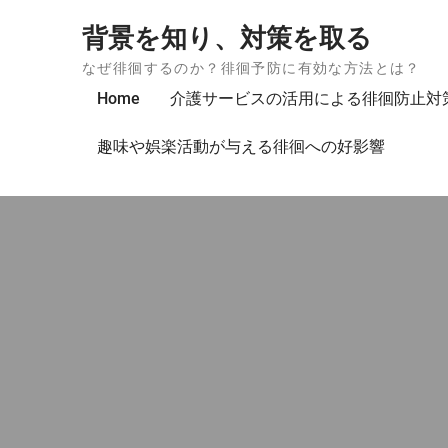
Skip to content
背景を知り、対策を取る
なぜ徘徊するのか？徘徊予防に有効な方法とは？
Home
介護サービスの活用による徘徊防止対
趣味や娯楽活動が与える徘徊への好影響