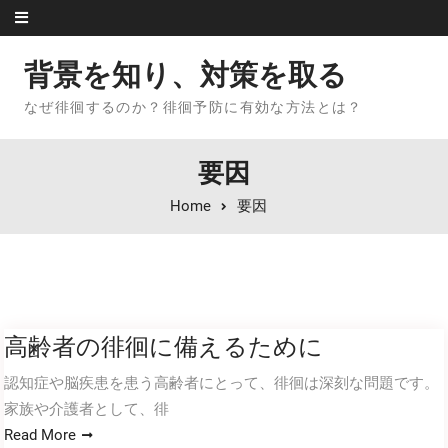
Skip to content
背景を知り、対策を取る
なぜ徘徊するのか？徘徊予防に有効な方法とは？
要因
Home
要因
高齢者の徘徊に備えるために
認知症や脳疾患を患う高齢者にとって、徘徊は深刻な問題です。
家族や介護者として、徘
Read More